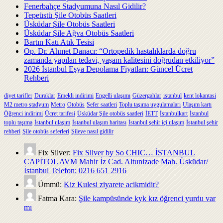
Fenerbahçe Stadyumuna Nasıl Gidilir?
Tepeüstü Şile Otobüs Saatleri
Üsküdar Şile Otobüs Saatleri
Üsküdar Şile Ağva Otobüs Saatleri
Bartın Katı Atık Tesisi
Op. Dr. Ahmet Danacı: “Ortopedik hastalıklarda doğru
zamanda yapılan tedavi, yaşam kalitesini doğrudan etkiliyor”
2026 İstanbul Eşya Depolama Fiyatları: Güncel Ücret
Rehberi
diyet tarifler
Duraklar
Emekli indirimi
Engelli ulaşımı
Güzergahlar
istanbul
kent lokantasi
M2 metro stadyum
Metro
Otobüs
Sefer saatleri
Toplu taşıma uygulamaları
Ulaşım kartı
Öğrenci indirimi
Ücret tarifesi
Üsküdar Şile otobüs saatleri
İETT
İstanbulkart
İstanbul
toplu taşıma
İstanbul ulaşım
İstanbul ulaşım haritası
İstanbul şehir içi ulaşım
İstanbul şehir
rehberi
Şile otobüs seferleri
Şileye nasıl gidilir
Fix Silver:
Fix Silver by So CHIC… İSTANBUL
CAPİTOL AVM Mahir İz Cad. Altunizade Mah. Üsküdar/
İstanbul Telefon: 0216 651 2916
Ümmü:
Kiz Kulesi ziyarete acikmidir?
Fatma Kara:
Şile kampüsünde kyk kız öğrenci yurdu var
mı