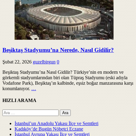
Beşiktaş Stadyumu’na Nerede, Nasıl Gidilir?
Şubat 22, 2026
guzelbirgun
0
Beşiktaş Stadyumu’na Nasıl Gidilir? Türkiye’nin en modern ve
görkemli stadyumlarından biri olan Tüpraş Stadyumu (eski adıyla
Vodafone Park), Beşiktaş’ın kalbinde, eşsiz boğaz manzarasına karşı
konumlanıyor.
…
HIZLI ARAMA
Arama:
İstanbul’un Anadolu Yakası İlçe ve Semtleri
Kadıköy’de Bugün Nöbetçi Eczane
İstanbul Avrupa Yakası İlçe ve Semtleri