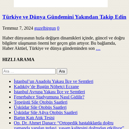
Türkiye ve Dünya Gündemini Yakından Takip Edin
Temmuz 7, 2024
guzelbirgun
0
Haber dünyasının hızla değişen dinamikleri içinde, güncel ve doğru
bilgilere ulaşmanın önemi her geçen gün artıyor. Bu bağlamda,
Haber Aktüel, Türkiye ve dünya gündeminden son
…
HIZLI ARAMA
Arama:
İstanbul’un Anadolu Yakası İlçe ve Semtleri
Kadıköy’de Bugün Nöbetçi Eczane
İstanbul Avrupa Yakası İlçe ve Semtleri
Fenerbahçe Stadyumuna Nasıl Gidilir?
Tepeüstü Şile Otobüs Saatleri
Üsküdar Şile Otobüs Saatleri
Üsküdar Şile Ağva Otobüs Saatleri
Bartın Katı Atık Tesisi
Op. Dr. Ahmet Danacı: “Ortopedik hastalıklarda doğru
zamanda yapılan tedavi, yaşam kalitesini doğrudan etkiliyor”