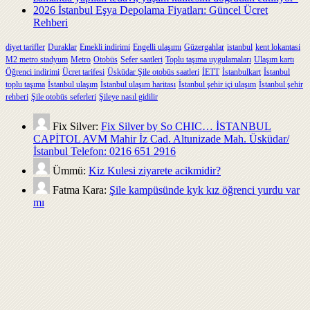
2026 İstanbul Eşya Depolama Fiyatları: Güncel Ücret
Rehberi
diyet tarifler
Duraklar
Emekli indirimi
Engelli ulaşımı
Güzergahlar
istanbul
kent lokantasi
M2 metro stadyum
Metro
Otobüs
Sefer saatleri
Toplu taşıma uygulamaları
Ulaşım kartı
Öğrenci indirimi
Ücret tarifesi
Üsküdar Şile otobüs saatleri
İETT
İstanbulkart
İstanbul
toplu taşıma
İstanbul ulaşım
İstanbul ulaşım haritası
İstanbul şehir içi ulaşım
İstanbul şehir
rehberi
Şile otobüs seferleri
Şileye nasıl gidilir
Fix Silver:
Fix Silver by So CHIC… İSTANBUL
CAPİTOL AVM Mahir İz Cad. Altunizade Mah. Üsküdar/
İstanbul Telefon: 0216 651 2916
Ümmü:
Kiz Kulesi ziyarete acikmidir?
Fatma Kara:
Şile kampüsünde kyk kız öğrenci yurdu var
mı